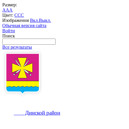
Размер:
A
A
A
Цвет:
C
C
C
Изображения
Вкл.
Выкл.
Обычная версия сайта
Войти
Поиск
Все результаты
Динской
район