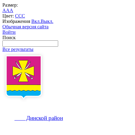
Размер:
A
A
A
Цвет:
C
C
C
Изображения
Вкл.
Выкл.
Обычная версия сайта
Войти
Поиск
Все результаты
Динской
район