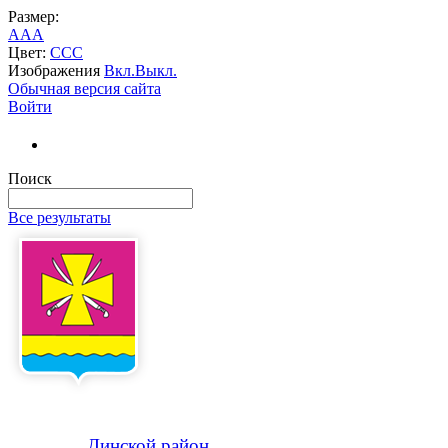
Размер:
A
A
A
Цвет:
C
C
C
Изображения
Вкл.
Выкл.
Обычная версия сайта
Войти
Поиск
Все результаты
Динской
район