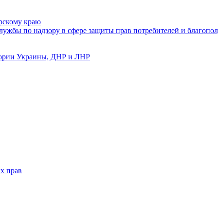
рскому краю
ужбы по надзору в сфере защиты прав потребителей и благопол
тории Украины, ДНР и ЛНР
х прав