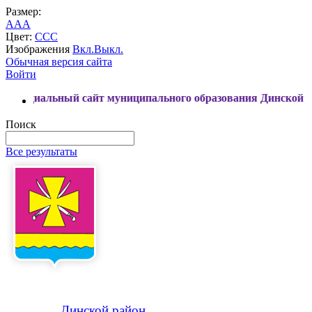
Размер:
A
A
A
Цвет:
C
C
C
Изображения
Вкл.
Выкл.
Обычная версия сайта
Войти
ый сайт муниципального образования Динской район
Поиск
Все результаты
Динской
район