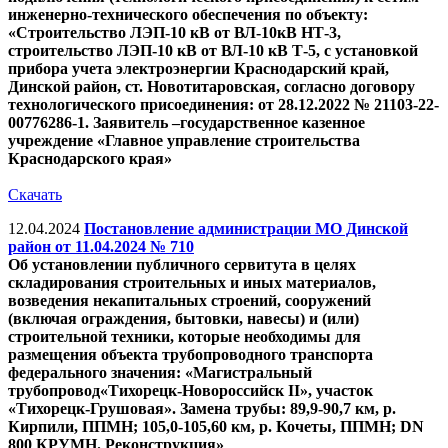
инженерно-технического обеспечения по объекту:
«Строительство ЛЭП-10 кВ от ВЛ-10кВ НТ-3,
строительство ЛЭП-10 кВ от ВЛ-10 кВ Т-5, с установкой
прибора учета электроэнергии Краснодарский край,
Динской район, ст. Новотитаровская, согласно договору
технологического присоединения: от 28.12.2022 № 21103-22-
00776286-1. Заявитель –государственное казенное
учреждение «Главное управление строительства
Краснодарского края»
Скачать
12.04.2024
Постановление администрации МО Динской
район от 11.04.2024 № 710
Об установлении публичного сервитута в целях
складирования строительных и иных материалов,
возведения некапитальных строений, сооружений
(включая ограждения, бытовки, навесы) и (или)
строительной техники, которые необходимы для
размещения объекта трубопроводного транспорта
федерального значения: «Магистральный
трубопровод«Тихорецк-Новороссийск II», участок
«Тихорецк-Грушовая». Замена трубы: 89,9-90,7 км, р.
Кирпили, ППМН; 105,0-105,60 км, р. Кочеты, ППМН; DN
800 КРУМН. Реконструкция»