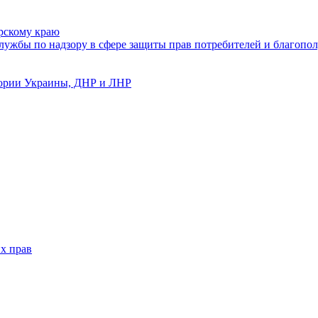
рскому краю
ужбы по надзору в сфере защиты прав потребителей и благопол
тории Украины, ДНР и ЛНР
х прав