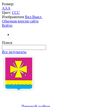
Размер:
A
A
A
Цвет:
C
C
C
Изображения
Вкл.
Выкл.
Обычная версия сайта
Войти
Поиск
Все результаты
Динской
район