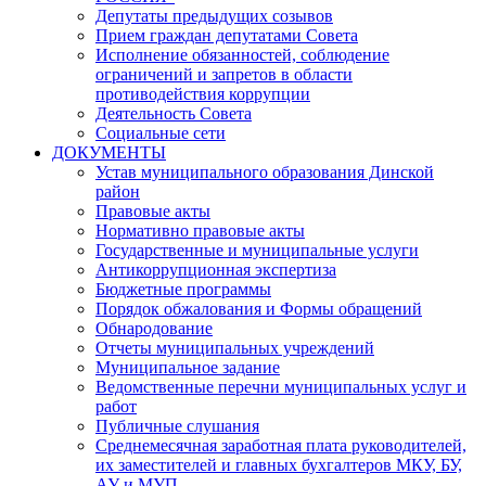
Депутаты предыдущих созывов
Прием граждан депутатами Совета
Исполнение обязанностей, соблюдение
ограничений и запретов в области
противодействия коррупции
Деятельность Совета
Социальные сети
ДОКУМЕНТЫ
Устав муниципального образования Динской
район
Правовые акты
Нормативно правовые акты
Государственные и муниципальные услуги
Антикоррупционная экспертиза
Бюджетные программы
Порядок обжалования и Формы обращений
Обнародование
Отчеты муниципальных учреждений
Муниципальное задание
Ведомственные перечни муниципальных услуг и
работ
Публичные слушания
Среднемесячная заработная плата руководителей,
их заместителей и главных бухгалтеров МКУ, БУ,
АУ и МУП