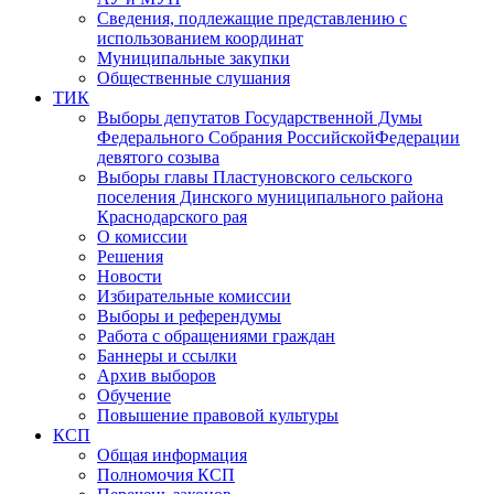
Сведения, подлежащие представлению с
использованием координат
Муниципальные закупки
Общественные слушания
ТИК
Выборы депутатов Государственной Думы
Федерального Собрания РоссийскойФедерации
девятого созыва
Выборы главы Пластуновского сельского
поселения Динского муниципального района
Краснодарского рая
О комиссии
Решения
Новости
Избирательные комиссии
Выборы и референдумы
Работа с обращениями граждан
Баннеры и ссылки
Архив выборов
Обучение
Повышение правовой культуры
КСП
Общая информация
Полномочия КСП