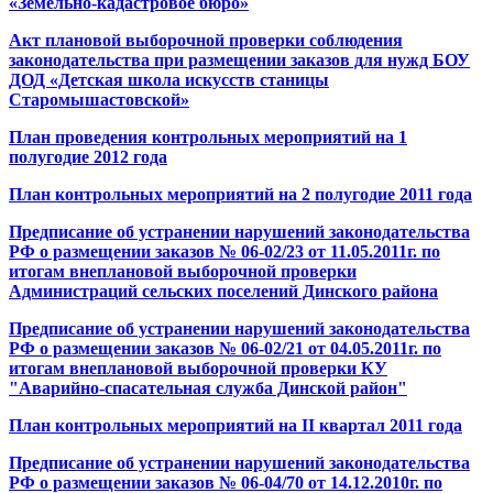
«Земельно-кадастровое бюро»
Акт плановой выборочной проверки соблюдения
законодательства при размещении заказов для нужд БОУ
ДОД «Детская школа искусств станицы
Старомышастовской»
План проведения контрольных мероприятий на 1
полугодие 2012 года
План контрольных мероприятий на 2 полугодие 2011 года
Предписание об устранении нарушений законодательства
РФ о размещении заказов № 06-02/23 от 11.05.2011г. по
итогам внеплановой выборочной проверки
Администраций сельских поселений Динского района
Предписание об устранении нарушений законодательства
РФ о размещении заказов № 06-02/21 от 04.05.2011г. по
итогам внеплановой выборочной проверки КУ
"Аварийно-спасательная служба Динской район"
План контрольных мероприятий на II квартал 2011 года
Предписание об устранении нарушений законодательства
РФ о размещении заказов № 06-04/70 от 14.12.2010г. по