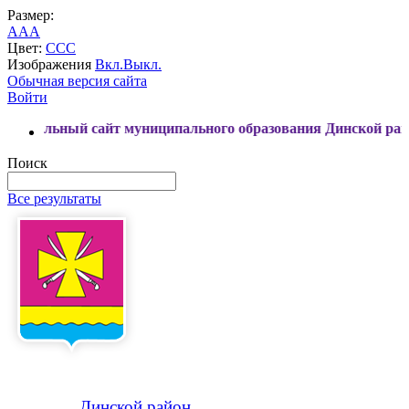
Размер:
A
A
A
Цвет:
C
C
C
Изображения
Вкл.
Выкл.
Обычная версия сайта
Войти
й сайт муниципального образования Динской район
Поиск
Все результаты
Динской
район