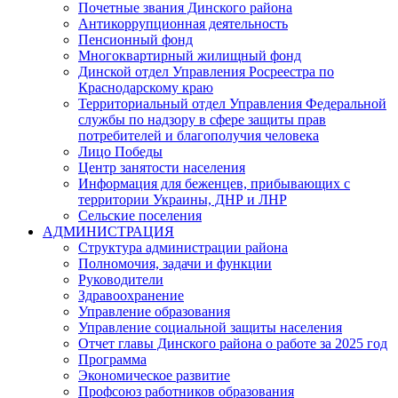
Почетные звания Динского района
Антикоррупционная деятельность
Пенсионный фонд
Многоквартирный жилищный фонд
Динской отдел Управления Росреестра по
Краснодарскому краю
Территориальный отдел Управления Федеральной
службы по надзору в сфере защиты прав
потребителей и благополучия человека
Лицо Победы
Центр занятости населения
Информация для беженцев, прибывающих с
территории Украины, ДНР и ЛНР
Сельские поселения
АДМИНИСТРАЦИЯ
Структура администрации района
Полномочия, задачи и функции
Руководители
Здравоохранение
Управление образования
Управление социальной защиты населения
Отчет главы Динского района о работе за 2025 год
Программа
Экономическое развитие
Профсоюз работников образования