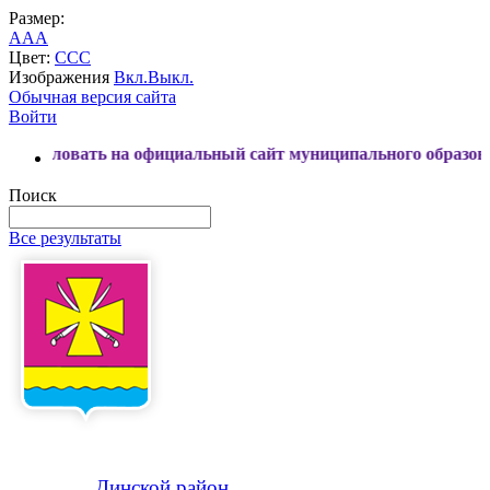
Размер:
A
A
A
Цвет:
C
C
C
Изображения
Вкл.
Выкл.
Обычная версия сайта
Войти
вать на официальный сайт муниципального образования Дин
Поиск
Все результаты
Динской
район