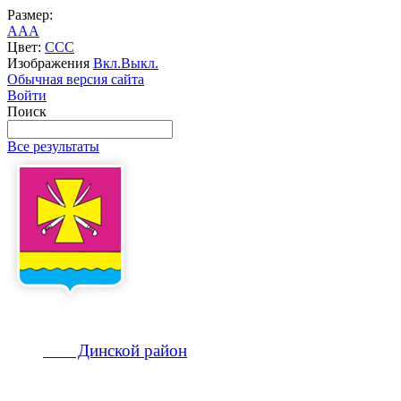
Размер:
A
A
A
Цвет:
C
C
C
Изображения
Вкл.
Выкл.
Обычная версия сайта
Войти
Поиск
Все результаты
Динской
район