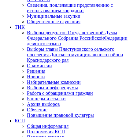
Сведения, подлежащие представлению с
использованием координат
Муниципальные закупки
Общественные слушания
ТИК
Выборы депутатов Государственной Думы
Федерального Собрания РоссийскойФедерации
девятого созыва
Выборы главы Пластуновского сельского
поселения Динского муниципального района
Краснодарского рая
О комиссии
Решения
Новости
Избирательные комиссии
Выборы и референдумы
Работа с обращениями граждан
Баннеры и ссылки
Архив выборов
Обучение
Повышение правовой культуры
КСП
Общая информация
Полномочия КСП