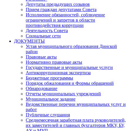
Депутаты предыдущих созывов
Прием граждан депутатами Совета
Исполнение обязанностей, соблюдение
ограничений и запретов в области
противодействия коррупции
Деятельность Совета
Социальные сети
ДОКУМЕНТЫ
Устав муниципального образования Динской
район
Правовые акты
Нормативно правовые акты
Государственные и муниципальные услуги
Антикоррупционная экспертиза
Бюджетные программы
Порядок обжалования и Формы обращений
Обнародование
Отчеты муниципальных учреждений
Муниципальное задание
Ведомственные перечни муниципальных услуг и
работ
Публичные слушания
Среднемесячная заработная плата руководителей,
их заместителей и главных бухгалтеров МКУ, БУ,
АУ и МУП