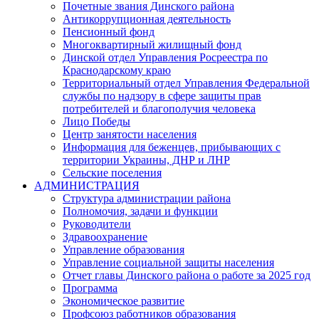
Почетные звания Динского района
Антикоррупционная деятельность
Пенсионный фонд
Многоквартирный жилищный фонд
Динской отдел Управления Росреестра по
Краснодарскому краю
Территориальный отдел Управления Федеральной
службы по надзору в сфере защиты прав
потребителей и благополучия человека
Лицо Победы
Центр занятости населения
Информация для беженцев, прибывающих с
территории Украины, ДНР и ЛНР
Сельские поселения
АДМИНИСТРАЦИЯ
Структура администрации района
Полномочия, задачи и функции
Руководители
Здравоохранение
Управление образования
Управление социальной защиты населения
Отчет главы Динского района о работе за 2025 год
Программа
Экономическое развитие
Профсоюз работников образования