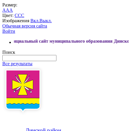
Размер:
A
A
A
Цвет:
C
C
C
Изображения
Вкл.
Выкл.
Обычная версия сайта
Войти
 сайт муниципального образования Динской район
Поиск
Все результаты
Динской
район