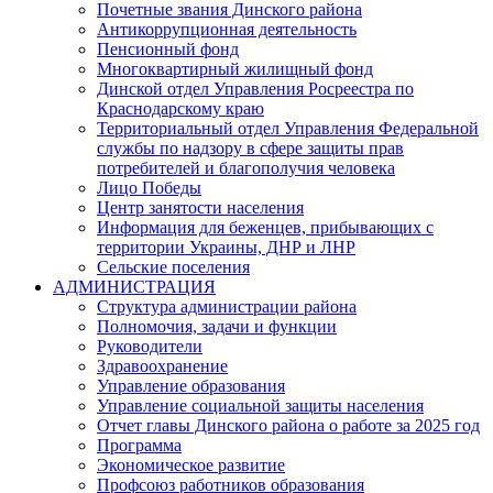
Почетные звания Динского района
Антикоррупционная деятельность
Пенсионный фонд
Многоквартирный жилищный фонд
Динской отдел Управления Росреестра по
Краснодарскому краю
Территориальный отдел Управления Федеральной
службы по надзору в сфере защиты прав
потребителей и благополучия человека
Лицо Победы
Центр занятости населения
Информация для беженцев, прибывающих с
территории Украины, ДНР и ЛНР
Сельские поселения
АДМИНИСТРАЦИЯ
Структура администрации района
Полномочия, задачи и функции
Руководители
Здравоохранение
Управление образования
Управление социальной защиты населения
Отчет главы Динского района о работе за 2025 год
Программа
Экономическое развитие
Профсоюз работников образования