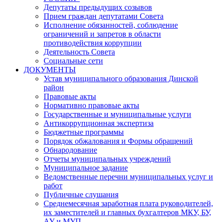
Депутаты предыдущих созывов
Прием граждан депутатами Совета
Исполнение обязанностей, соблюдение
ограничений и запретов в области
противодействия коррупции
Деятельность Совета
Социальные сети
ДОКУМЕНТЫ
Устав муниципального образования Динской
район
Правовые акты
Нормативно правовые акты
Государственные и муниципальные услуги
Антикоррупционная экспертиза
Бюджетные программы
Порядок обжалования и Формы обращений
Обнародование
Отчеты муниципальных учреждений
Муниципальное задание
Ведомственные перечни муниципальных услуг и
работ
Публичные слушания
Среднемесячная заработная плата руководителей,
их заместителей и главных бухгалтеров МКУ, БУ,
АУ и МУП