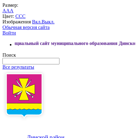
Размер:
A
A
A
Цвет:
C
C
C
Изображения
Вкл.
Выкл.
Обычная версия сайта
Войти
ьный сайт муниципального образования Динской район
Поиск
Все результаты
Динской
район