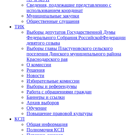
Сведения, подлежащие представлению с
использованием координат
Муниципальные закупки
Общественные слушания
ТИК
Выборы депутатов Государственной Думы
Федерального Собрания РоссийскойФедерации
девятого созыва
Выборы главы Пластуновского сельского
поселения Динского муниципального района
Краснодарского рая
О комиссии
Решения
Новости
Избирательные комиссии
Выборы и референдумы
Работа с обращениями граждан
Баннеры и ссылки
Архив выборов
Обучение
Повышение правовой культуры
КСП
Общая информация
Полномочия КСП