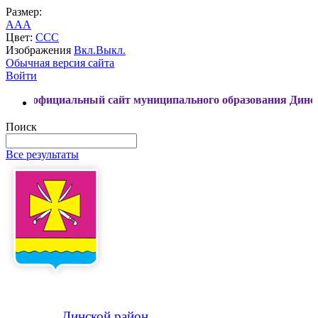
Размер:
A
A
A
Цвет:
C
C
C
Изображения
Вкл.
Выкл.
Обычная версия сайта
Войти
иальный сайт муниципального образования Динской район
Поиск
Все результаты
Динской
район