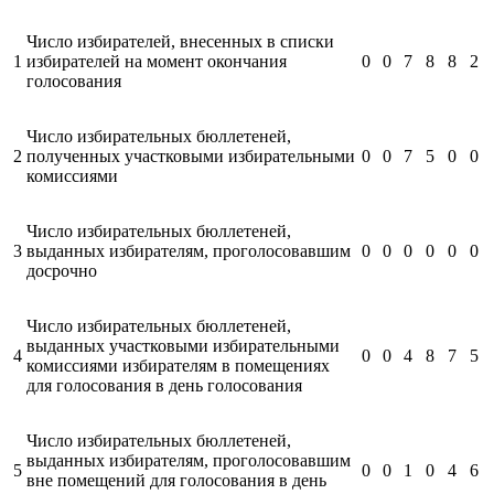
Число избирателей, внесенных в списки
1
избирателей на момент окончания
0
0
7
8
8
2
голосования
Число избирательных бюллетеней,
2
полученных участковыми избирательными
0
0
7
5
0
0
комиссиями
Число избирательных бюллетеней,
3
выданных избирателям, проголосовавшим
0
0
0
0
0
0
досрочно
Число избирательных бюллетеней,
выданных участковыми избирательными
4
0
0
4
8
7
5
комиссиями избирателям в помещениях
для голосования в день голосования
Число избирательных бюллетеней,
выданных избирателям, проголосовавшим
5
0
0
1
0
4
6
вне помещений для голосования в день