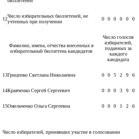
бюллетеней
Число избирательных бюллетеней, не
12
0
0
0
0
0
0
учтенных при получении
Число голосов
избирателей,
Фамилии, имена, отчества внесенных в
поданных за
избирательный бюллетень кандидатов
каждого
кандидата
13
Гриценко Светлана Николаевна
0
0
5
2
9
6
14
Кравченко Сергей Сергеевич
0
0
0
3
9
0
15
Омельченко Ольга Сергеевна
0
0
0
1
2
6
Число избирателей, принявших участие в голосовании