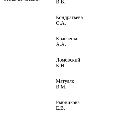
В.В.
Кондратьева
О.А.
Кравченко
А.А.
Ломовский
К.Н.
Матуляк
В.М.
Рыбникова
Е.В.