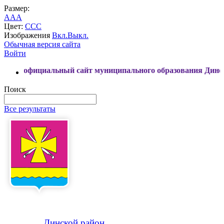
Размер:
A
A
A
Цвет:
C
C
C
Изображения
Вкл.
Выкл.
Обычная версия сайта
Войти
альный сайт муниципального образования Динской район
Поиск
Все результаты
Динской
район