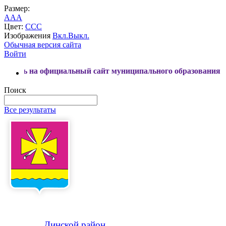
Размер:
A
A
A
Цвет:
C
C
C
Изображения
Вкл.
Выкл.
Обычная версия сайта
Войти
официальный сайт муниципального образования Динской рай
Поиск
Все результаты
Динской
район