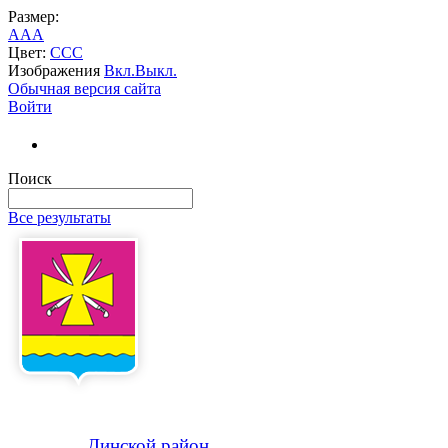
Размер:
A
A
A
Цвет:
C
C
C
Изображения
Вкл.
Выкл.
Обычная версия сайта
Войти
Поиск
Все результаты
Динской
район