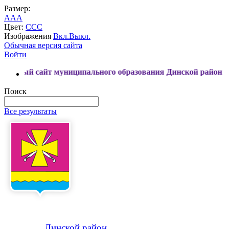
Размер:
A
A
A
Цвет:
C
C
C
Изображения
Вкл.
Выкл.
Обычная версия сайта
Войти
сайт муниципального образования Динской район
Поиск
Все результаты
Динской
район