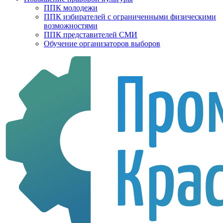
ППК молодежи
ППК избирателей с ограниченными физическими
возможностями
ППК представителей СМИ
Обучение организаторов выборов