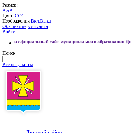
Размер:
A
A
A
Цвет:
C
C
C
Изображения
Вкл.
Выкл.
Обычная версия сайта
Войти
фициальный сайт муниципального образования Динской райо
Поиск
Все результаты
Динской
район