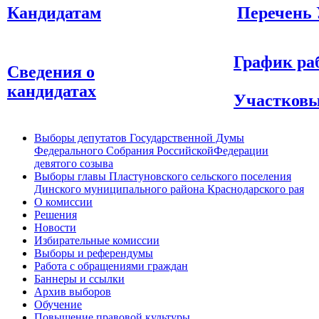
Кандидатам
Перечень
График ра
Сведения о
кандидатах
Участков
Выборы депутатов Государственной Думы
Федерального Собрания РоссийскойФедерации
девятого созыва
Выборы главы Пластуновского сельского поселения
Динского муниципального района Краснодарского рая
О комиссии
Решения
Новости
Избирательные комиссии
Выборы и референдумы
Работа с обращениями граждан
Баннеры и ссылки
Архив выборов
Обучение
Повышение правовой культуры