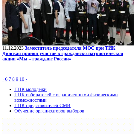
11.12.2023
Заместитель председателя МОС при ТИК
Динская принял участие в гражданско-патриотической
акции «Мы – граждане России»
‹
6
7
8
9
10
›
ППК молодежи
ППК избирателей с ограниченными физическими
возможностями
ППК представителей СМИ
Обучение организаторов выборов