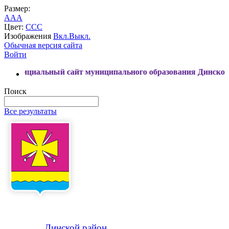
Размер:
A
A
A
Цвет:
C
C
C
Изображения
Вкл.
Выкл.
Обычная версия сайта
Войти
муниципального образования Динской район
Поиск
Все результаты
Динской
район