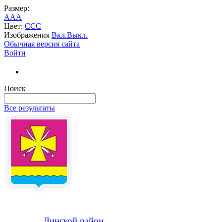
Размер:
A
A
A
Цвет:
C
C
C
Изображения
Вкл.
Выкл.
Обычная версия сайта
Войти
Поиск
Все результаты
Динской
район