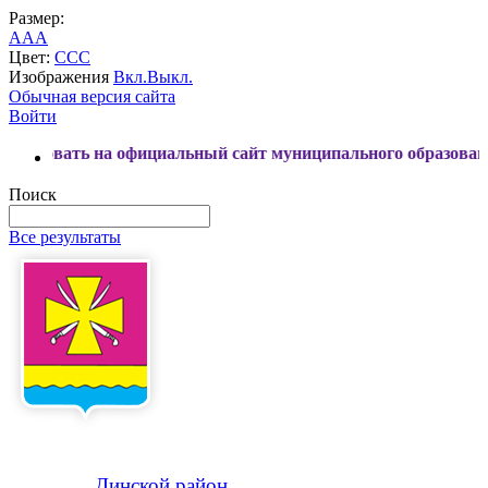
Размер:
A
A
A
Цвет:
C
C
C
Изображения
Вкл.
Выкл.
Обычная версия сайта
Войти
ь на официальный сайт муниципального образования Динско
Поиск
Все результаты
Динской
район