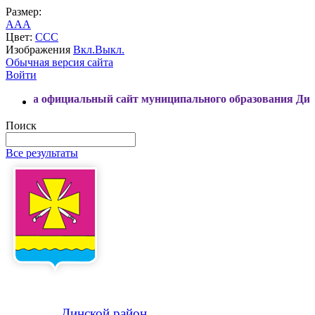
Размер:
A
A
A
Цвет:
C
C
C
Изображения
Вкл.
Выкл.
Обычная версия сайта
Войти
фициальный сайт муниципального образования Динской райо
Поиск
Все результаты
Динской
район