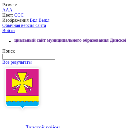
Размер:
A
A
A
Цвет:
C
C
C
Изображения
Вкл.
Выкл.
Обычная версия сайта
Войти
ьный сайт муниципального образования Динской район
Поиск
Все результаты
Динской
район