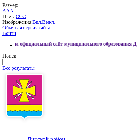
Размер:
A
A
A
Цвет:
C
C
C
Изображения
Вкл.
Выкл.
Обычная версия сайта
Войти
фициальный сайт муниципального образования Динской райо
Поиск
Все результаты
Динской
район