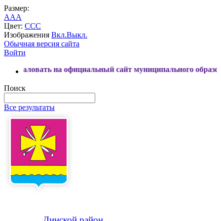
Размер:
A
A
A
Цвет:
C
C
C
Изображения
Вкл.
Выкл.
Обычная версия сайта
Войти
ать на официальный сайт муниципального образования Динс
Поиск
Все результаты
Динской
район