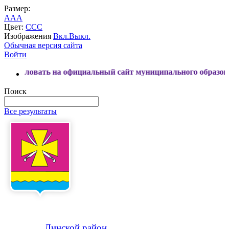
Размер:
A
A
A
Цвет:
C
C
C
Изображения
Вкл.
Выкл.
Обычная версия сайта
Войти
ть на официальный сайт муниципального образования Динс
Поиск
Все результаты
Динской
район