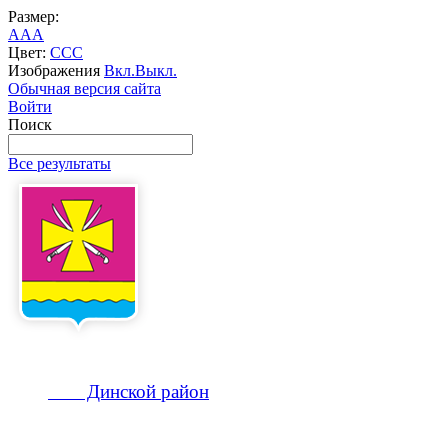
Размер:
A
A
A
Цвет:
C
C
C
Изображения
Вкл.
Выкл.
Обычная версия сайта
Войти
Поиск
Все результаты
Динской
район