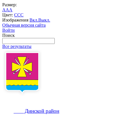
Размер:
A
A
A
Цвет:
C
C
C
Изображения
Вкл.
Выкл.
Обычная версия сайта
Войти
Поиск
Все результаты
Динской
район