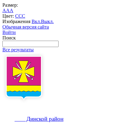
Размер:
A
A
A
Цвет:
C
C
C
Изображения
Вкл.
Выкл.
Обычная версия сайта
Войти
Поиск
Все результаты
Динской
район