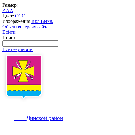
Размер:
A
A
A
Цвет:
C
C
C
Изображения
Вкл.
Выкл.
Обычная версия сайта
Войти
Поиск
Все результаты
Динской
район