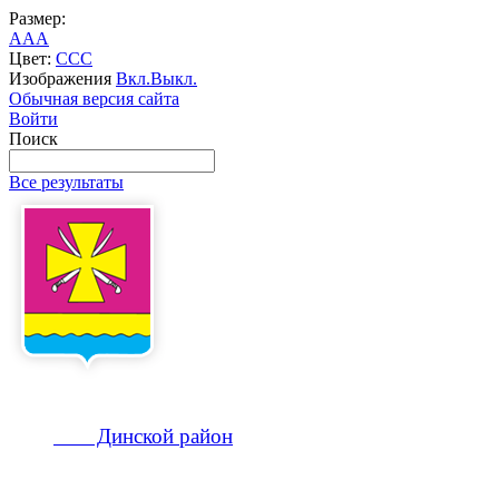
Размер:
A
A
A
Цвет:
C
C
C
Изображения
Вкл.
Выкл.
Обычная версия сайта
Войти
Поиск
Все результаты
Динской
район