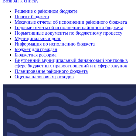
Возврат к списку
Решение о районном бюджете
Проект бюджета
Месячные отчеты об исполнении районного бюджета
Годовые отчеты об исполнении районного бюджета
Нормативные документы по бюджетному процессу
Муниципальный долг
Информация по исполнению бюджета
Бюджет для граждан
Бюджетная реформа
Внутренний муниципальный финансовый контроль в
сфере бюджетных правоотношений и в сфере закупок
Планирование районного бюджета
Оценка налоговых расходов