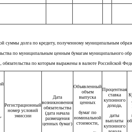
ной суммы долга по кредиту, полученному муниципальным образ
ельства по муниципальным ценным бумагам муниципального об
, обязательства по которым выражены в валюте Российской Фед
ой
Объявленный
Процентная
объем
ставка
К
Дата
выпуска
купонного
возникновения
ценных
в
Регистрационный
дохода,
обязательства
номер условий
бумаг по
(дата начала
даты
,
эмиссии
номинальной
размещения
выплаты
о
стоимости,
ценных бумаг)
купонного
дохода