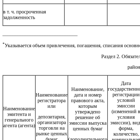
в т. ч. просроченная
задолженность
______________________________
*
Указывается объем привлечения, погашения, списания основ
Раздел 2. Обязат
район
Дата
государственн
Наименование,
регистрации
Наименование
дата и номер
условий
регистратора
правового акта,
эмиссии
или
которым
Наименование
(изменений 
утверждено
эмитента и
депозитария,
условия
решение об
генерального
организатора
эмиссии), вид
эмиссии выпуска
агента (агента)
торговли на
форма,
ценных бумаг
рынке ценных
количество,
бумаг
(дополнительного
номинальная