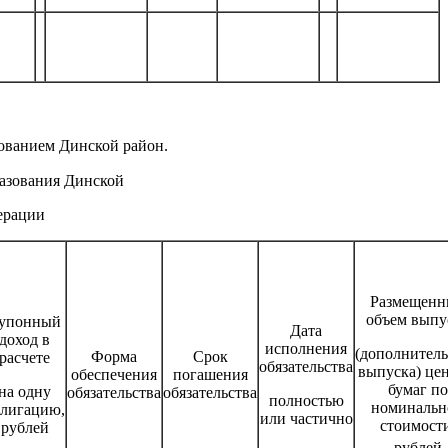
ованием Динской район.
разования Динской
ерации
Размещен
объем выпу
упонный
Дата
доход в
исполнения
(дополнител
Форма
Срок
расчете
обязательства
выпуска) це
обеспечения
погашения
бумаг по
на одну
обязательства
обязательства
полностью
номинальн
блигацию,
или частично
стоимости
рублей
рублей