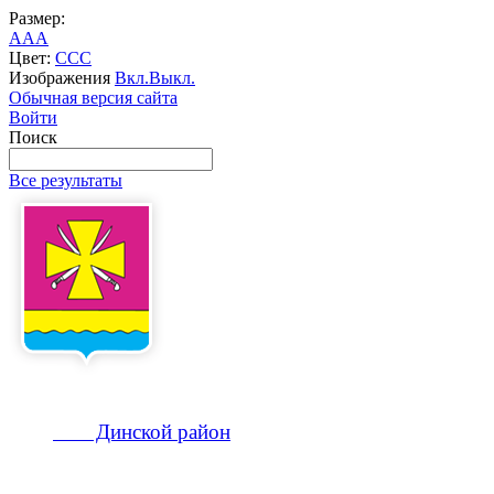
Размер:
A
A
A
Цвет:
C
C
C
Изображения
Вкл.
Выкл.
Обычная версия сайта
Войти
Поиск
Все результаты
Динской
район