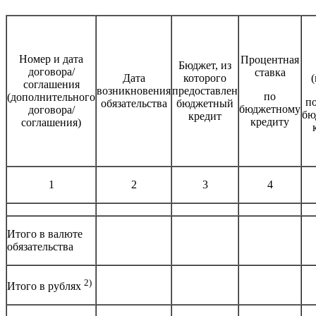
Номер и дата
Процентная
Бюджет, из
договора/
ставка
Дата
которого
(
соглашения
возникновения
предоставлен
по
(дополнительного
п
обязательства
бюджетный
бюджетному
договора/
бю
кредит
кредиту
соглашения)
1
2
3
4
Итого в валюте
обязательства
2)
Итого в рублях