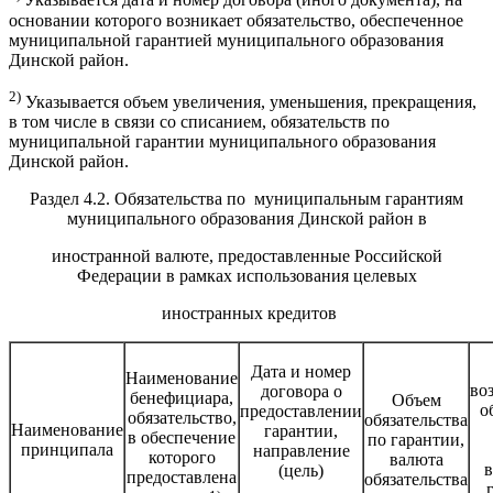
Указывается дата и номер договора (иного документа), на
основании которого возникает обязательство, обеспеченное
муниципальной гарантией муниципального образования
Динской район.
2)
Указывается объем увеличения, уменьшения, прекращения,
в том числе в связи со списанием, обязательств по
муниципальной гарантии муниципального образования
Динской район.
Раздел 4.2. Обязательства по муниципальным гарантиям
муниципального образования Динской район в
иностранной валюте, предоставленные Российской
Федерации в рамках использования целевых
иностранных кредитов
Дата и номер
Наименование
во
договора о
бенефициара,
Объем
о
предоставлении
обязательство,
обязательства
Наименование
гарантии,
в обеспечение
по гарантии,
принципала
направление
которого
валюта
в
(цель)
предоставлена
обязательства