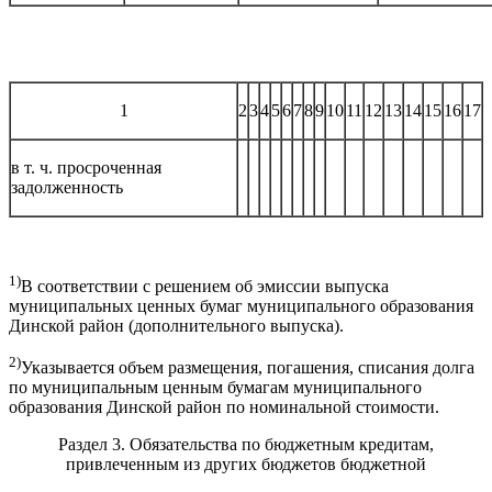
1
2
3
4
5
6
7
8
9
10
11
12
13
14
15
16
17
в т. ч. просроченная
задолженность
1)
В соответствии с решением об эмиссии выпуска
муниципальных ценных бумаг муниципального образования
Динской район (дополнительного выпуска).
2)
Указывается объем размещения, погашения, списания долга
по муниципальным ценным бумагам муниципального
образования Динской район по номинальной стоимости.
Раздел 3. Обязательства по бюджетным кредитам,
привлеченным из других бюджетов бюджетной