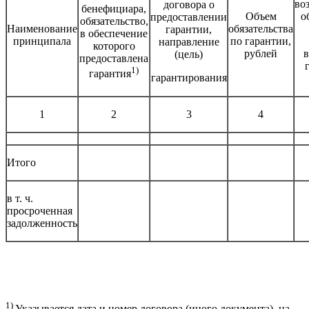
во
договора о
бенефициара,
Объем
о
предоставлении
обязательство,
Наименование
обязательства
гарантии,
в обеспечение
принципала
по гарантии,
направление
которого
рублей
в
(цель)
предоставлена
1)
гарантия
гарантирования
1
2
3
4
Итого
в т. ч.
просроченная
задолженность
1)