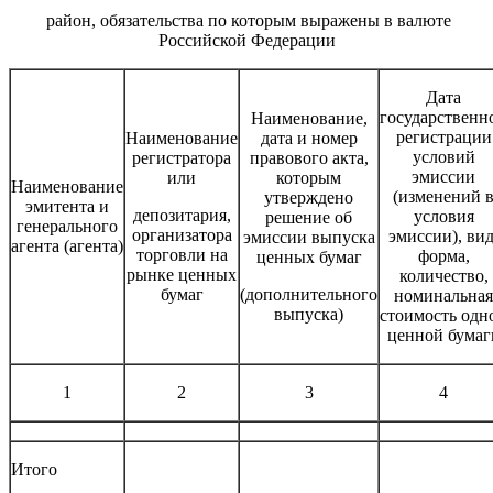
район, обязательства по которым выражены в валюте
Российской Федерации
Дата
государственн
Наименование,
регистрации
Наименование
дата и номер
условий
регистратора
правового акта,
эмиссии
или
которым
Наименование
(изменений 
утверждено
эмитента и
депозитария,
условия
решение об
генерального
организатора
эмиссии), вид
эмиссии выпуска
агента (агента)
торговли на
форма,
ценных бумаг
рынке ценных
количество,
бумаг
(дополнительного
номинальная
выпуска)
стоимость одн
ценной бумаг
1
2
3
4
Итого