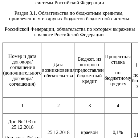
системы Российской Федерации
Раздел 3.1. Обязательства по бюджетным кредитам,
привлеченным из других бюджетов бюджетной системы
Российской Федерации, обязательства по которым выражены
в валюте Российской Федерации
Номер и дата
Процентная
Бюджет, из
договора/
ставка
Дата
которого
(
соглашения
возникновения
предоставлен
по
(дополнительного
п
обязательства
бюджетный
бюджетному
договора/
бю
кредит
кредиту
соглашения)
1
2
3
4
Дог. № 103 от
25.12.2018
25.12.2018
краевой
0,1%
0
Доп. согл. №1 от