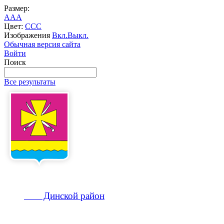
Размер:
A
A
A
Цвет:
C
C
C
Изображения
Вкл.
Выкл.
Обычная версия сайта
Войти
Поиск
Все результаты
Динской
район