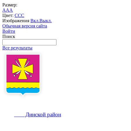
Размер:
A
A
A
Цвет:
C
C
C
Изображения
Вкл.
Выкл.
Обычная версия сайта
Войти
Поиск
Все результаты
Динской
район