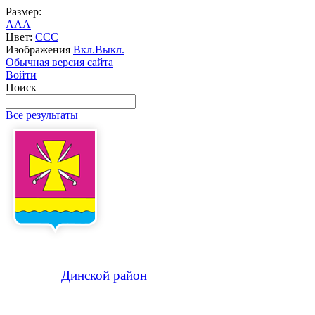
Размер:
A
A
A
Цвет:
C
C
C
Изображения
Вкл.
Выкл.
Обычная версия сайта
Войти
Поиск
Все результаты
Динской
район