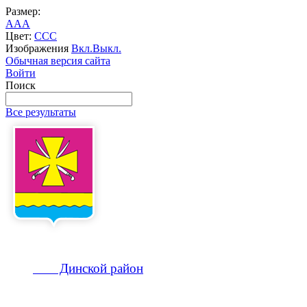
Размер:
A
A
A
Цвет:
C
C
C
Изображения
Вкл.
Выкл.
Обычная версия сайта
Войти
Поиск
Все результаты
Динской
район