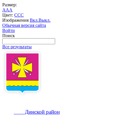
Размер:
A
A
A
Цвет:
C
C
C
Изображения
Вкл.
Выкл.
Обычная версия сайта
Войти
Поиск
Все результаты
Динской
район