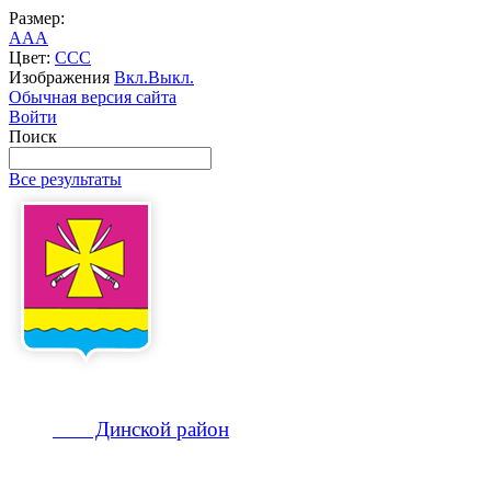
Размер:
A
A
A
Цвет:
C
C
C
Изображения
Вкл.
Выкл.
Обычная версия сайта
Войти
Поиск
Все результаты
Динской
район