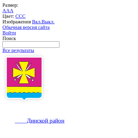
Размер:
A
A
A
Цвет:
C
C
C
Изображения
Вкл.
Выкл.
Обычная версия сайта
Войти
Поиск
Все результаты
Динской
район