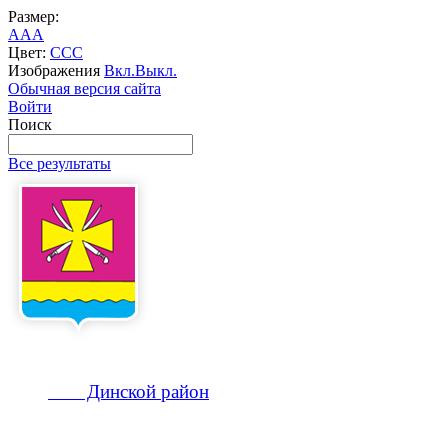
Размер:
A
A
A
Цвет:
C
C
C
Изображения
Вкл.
Выкл.
Обычная версия сайта
Войти
Поиск
Все результаты
Динской
район