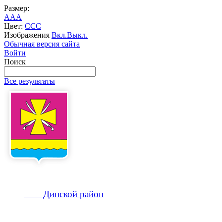
Размер:
A
A
A
Цвет:
C
C
C
Изображения
Вкл.
Выкл.
Обычная версия сайта
Войти
Поиск
Все результаты
Динской
район