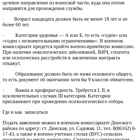
целевое направление из воинской части, куда они потом
направятся для прохождения службы.
· Возраст кандидата должен быть не менее 18 лет и не
более 60 лет.
· Категория здоровья — А или Б, то есть «годен» или
«годен с незначительными ограничениями». В военном
комиссариате придется пройти военно-врачебную комиссию.
При наличии онкологических заболеваний, ВИЧ, гепатита
или психических расстройств в заключении контракта
откажут.
· Образование должно быть не ниже основного общего,
то есть документ об окончании хотя бы 9 классов обязателен.
· Важна и профпригодность. Требуется I, II, в
исключительных случаях III категория. Категории
присваивают при проведении психологического отбора.
Где и как записаться
Подать заявление можно в военном комиссариате Динского
района по адресу: ст. Динская, ул. Садовая, 11, тел. 8(86162) 6-
17-43, а также в военно-учетных столах (ВУС) сельских
поселений по месту жительства. Связаться с специалистом