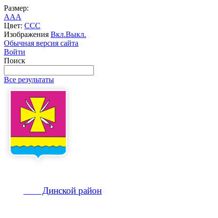
Размер:
A
A
A
Цвет:
C
C
C
Изображения
Вкл.
Выкл.
Обычная версия сайта
Войти
Поиск
Все результаты
Динской
район