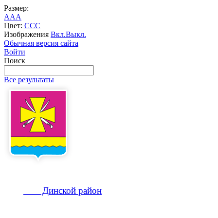
Размер:
A
A
A
Цвет:
C
C
C
Изображения
Вкл.
Выкл.
Обычная версия сайта
Войти
Поиск
Все результаты
Динской
район