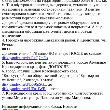
Сквер расположили на территории площадью более 8 тыс. кв.
м. Там обустроили пешеходные дорожки, установили уличное
освещение и заменили остановочный павильон. В центре
смонтировали макет солнечной системы, вокруг которого
разместили перголы с качелями-кольцами.
Для детей сделали площадку с игровым оборудованием в
космическом стиле и травмобезопасным покрытием. А еще
специалисты оформили цветочные газоны и провели
озеленение.
4. Городская набережная Кавказский район, г. Кропоткин, ул.
Речная.
ФОТО
Дополнительно 4 ГБ видео ДО и видео ПОСЛЕ по ссылке
disk.yandex.ru/d/xGxQ7mDs
...
5. Благоустройство центральной площади в городе Армавире
Краснодарского края, фото ДО/ПОСЛЕ
6. город Горячий Ключ Краснодарского края.
"Благоустройство общественной территории "Бульвар по
ул.Ленина", 2 очередь 3 этапа"
disk.yandex.ru/d/lq6s0pSG
... до
disk.yandex.ru/d/JJFns1WR
... после
7. Краснодарский край, город Курганинск, благоустройство
улицы Мира от улицы Чапаева до улицы Матросова.
Название информационного блока: Новости