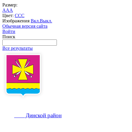
Размер:
A
A
A
Цвет:
C
C
C
Изображения
Вкл.
Выкл.
Обычная версия сайта
Войти
Поиск
Все результаты
Динской
район