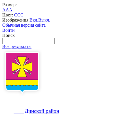
Размер:
A
A
A
Цвет:
C
C
C
Изображения
Вкл.
Выкл.
Обычная версия сайта
Войти
Поиск
Все результаты
Динской
район