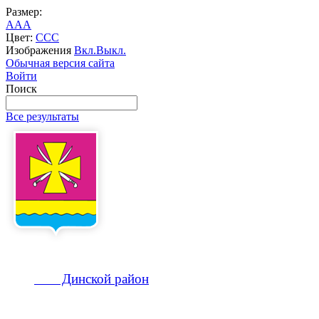
Размер:
A
A
A
Цвет:
C
C
C
Изображения
Вкл.
Выкл.
Обычная версия сайта
Войти
Поиск
Все результаты
Динской
район