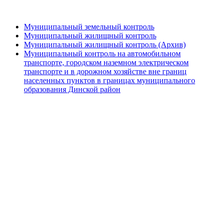
Муниципальный земельный контроль
Муниципальный жилищный контроль
Муниципальный жилищный контроль (Архив)
Муниципальный контроль на автомобильном
транспорте, городском наземном электрическом
транспорте и в дорожном хозяйстве вне границ
населенных пунктов в границах муниципального
образования Динской район