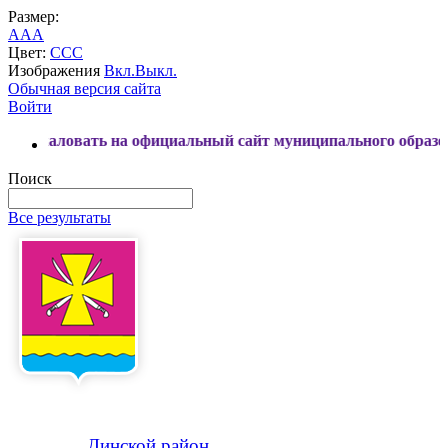
Размер:
A
A
A
Цвет:
C
C
C
Изображения
Вкл.
Выкл.
Обычная версия сайта
Войти
ть на официальный сайт муниципального образования Динск
Поиск
Все результаты
Динской
район