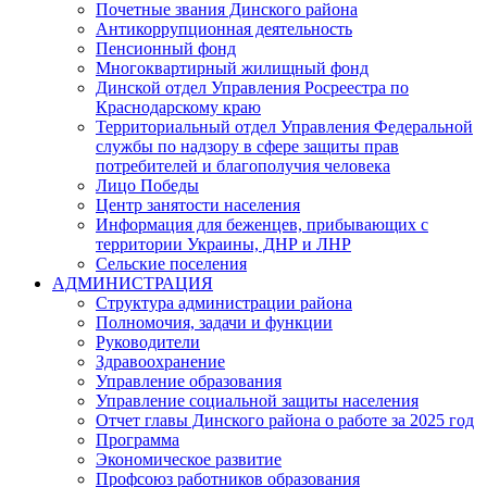
Почетные звания Динского района
Антикоррупционная деятельность
Пенсионный фонд
Многоквартирный жилищный фонд
Динской отдел Управления Росреестра по
Краснодарскому краю
Территориальный отдел Управления Федеральной
службы по надзору в сфере защиты прав
потребителей и благополучия человека
Лицо Победы
Центр занятости населения
Информация для беженцев, прибывающих с
территории Украины, ДНР и ЛНР
Сельские поселения
АДМИНИСТРАЦИЯ
Структура администрации района
Полномочия, задачи и функции
Руководители
Здравоохранение
Управление образования
Управление социальной защиты населения
Отчет главы Динского района о работе за 2025 год
Программа
Экономическое развитие
Профсоюз работников образования