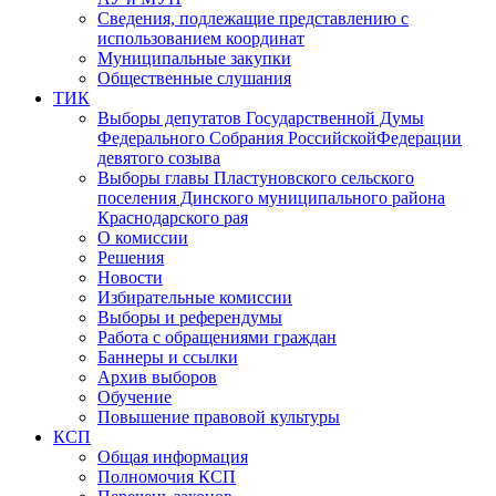
Сведения, подлежащие представлению с
использованием координат
Муниципальные закупки
Общественные слушания
ТИК
Выборы депутатов Государственной Думы
Федерального Собрания РоссийскойФедерации
девятого созыва
Выборы главы Пластуновского сельского
поселения Динского муниципального района
Краснодарского рая
О комиссии
Решения
Новости
Избирательные комиссии
Выборы и референдумы
Работа с обращениями граждан
Баннеры и ссылки
Архив выборов
Обучение
Повышение правовой культуры
КСП
Общая информация
Полномочия КСП