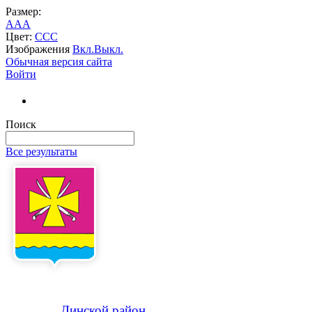
Размер:
A
A
A
Цвет:
C
C
C
Изображения
Вкл.
Выкл.
Обычная версия сайта
Войти
Поиск
Все результаты
Динской
район