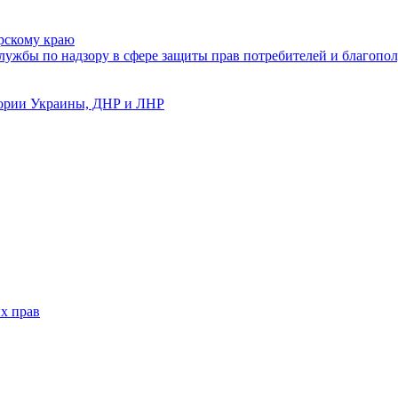
рскому краю
ужбы по надзору в сфере защиты прав потребителей и благопол
тории Украины, ДНР и ЛНР
х прав