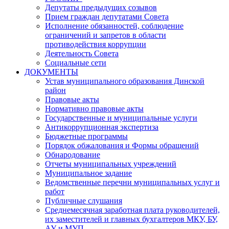
Депутаты предыдущих созывов
Прием граждан депутатами Совета
Исполнение обязанностей, соблюдение
ограничений и запретов в области
противодействия коррупции
Деятельность Совета
Социальные сети
ДОКУМЕНТЫ
Устав муниципального образования Динской
район
Правовые акты
Нормативно правовые акты
Государственные и муниципальные услуги
Антикоррупционная экспертиза
Бюджетные программы
Порядок обжалования и Формы обращений
Обнародование
Отчеты муниципальных учреждений
Муниципальное задание
Ведомственные перечни муниципальных услуг и
работ
Публичные слушания
Среднемесячная заработная плата руководителей,
их заместителей и главных бухгалтеров МКУ, БУ,
АУ и МУП