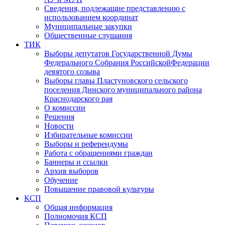
Сведения, подлежащие представлению с
использованием координат
Муниципальные закупки
Общественные слушания
ТИК
Выборы депутатов Государственной Думы
Федерального Собрания РоссийскойФедерации
девятого созыва
Выборы главы Пластуновского сельского
поселения Динского муниципального района
Краснодарского рая
О комиссии
Решения
Новости
Избирательные комиссии
Выборы и референдумы
Работа с обращениями граждан
Баннеры и ссылки
Архив выборов
Обучение
Повышение правовой культуры
КСП
Общая информация
Полномочия КСП