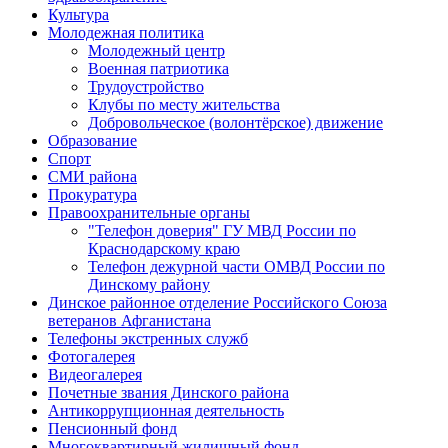
Культура
Молодежная политика
Молодежный центр
Военная патриотика
Трудоустройство
Клубы по месту жительства
Добровольческое (волонтёрское) движение
Образование
Спорт
СМИ района
Прокуратура
Правоохранительные органы
"Телефон доверия" ГУ МВД России по
Краснодарскому краю
Телефон дежурной части ОМВД России по
Динскому району
Динское районное отделение Российского Союза
ветеранов Афганистана
Телефоны экстренных служб
Фотогалерея
Видеогалерея
Почетные звания Динского района
Антикоррупционная деятельность
Пенсионный фонд
Многоквартирный жилищный фонд