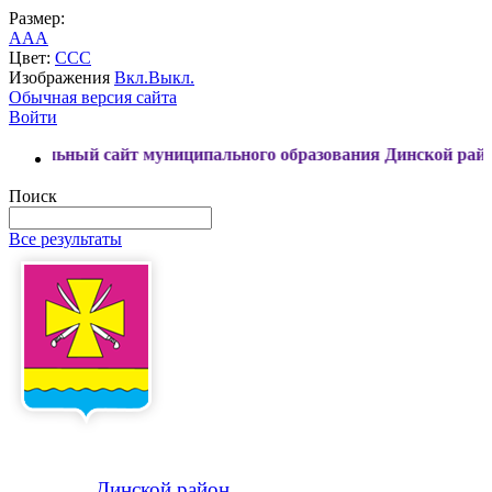
Размер:
A
A
A
Цвет:
C
C
C
Изображения
Вкл.
Выкл.
Обычная версия сайта
Войти
сайт муниципального образования Динской район
Поиск
Все результаты
Динской
район