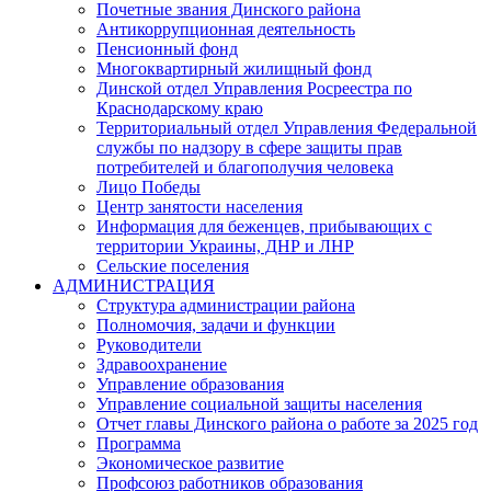
Почетные звания Динского района
Антикоррупционная деятельность
Пенсионный фонд
Многоквартирный жилищный фонд
Динской отдел Управления Росреестра по
Краснодарскому краю
Территориальный отдел Управления Федеральной
службы по надзору в сфере защиты прав
потребителей и благополучия человека
Лицо Победы
Центр занятости населения
Информация для беженцев, прибывающих с
территории Украины, ДНР и ЛНР
Сельские поселения
АДМИНИСТРАЦИЯ
Структура администрации района
Полномочия, задачи и функции
Руководители
Здравоохранение
Управление образования
Управление социальной защиты населения
Отчет главы Динского района о работе за 2025 год
Программа
Экономическое развитие
Профсоюз работников образования