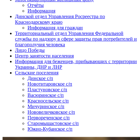
Отчёты
Информация
Динской отдел Управления Росреестра по
Краснодарскому краю
Информация для граждан
Территориальный отдел Управления Федеральной
службы по надзору в сфере защиты прав потребителей и
благополучия человека
Лицо Победы
Центр занятости населения
Информация для беженцев, прибывающих с территории
Украины, ДНР и ЛНР
Сельские поселения
Динское с/п
Новотитаровское с/п
Пластуновское с/п
Васюринское с/п
Красносельское с/п
Мичуринское с/п
Нововеличковское с/п
Первореченское с/п
Старомышастовское с/п
Южно-Кубанское с/п