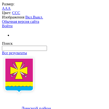
Размер:
A
A
A
Цвет:
C
C
C
Изображения
Вкл.
Выкл.
Обычная версия сайта
Войти
Поиск
Все результаты
Динской
район