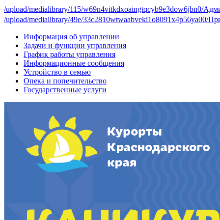
/upload/medialibrary/115/w69n4vitkdxoaingtqcyb9e3dow6jbn0/Ад
/upload/medialibrary/49e/33c2810wtwaabveki1o8091x4p56ya00/При
Информация об управлении
Задачи и функции управления
График работы управления
Информационные сообщения
Устройство в семью
Опека и попечительство
Государственные услуги