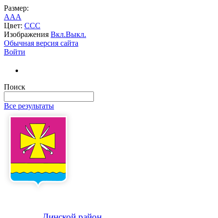
Размер:
A
A
A
Цвет:
C
C
C
Изображения
Вкл.
Выкл.
Обычная версия сайта
Войти
Поиск
Все результаты
Динской
район