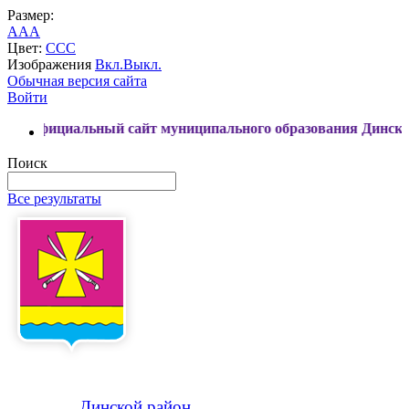
Размер:
A
A
A
Цвет:
C
C
C
Изображения
Вкл.
Выкл.
Обычная версия сайта
Войти
иальный сайт муниципального образования Динской район
Поиск
Все результаты
Динской
район